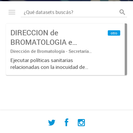
DIRECCION de
otro
BROMATOLOGIA e
HIGIENE – SECRETARIA
Dirección de Bromatología - Secretaría
de Desarrollo Humano y Promoción
de DESARROLLO
Ejecutar políticas sanitarias
Social - Departamento Municipal de
relacionadas con la inocuidad de
HUMANO y
Estadísticas
los alimentos. Promover la
PROMOCION SOCIAL
utilización de metodologías que
aseguren la disminución de
enfermedades transmitidas a través
de los...