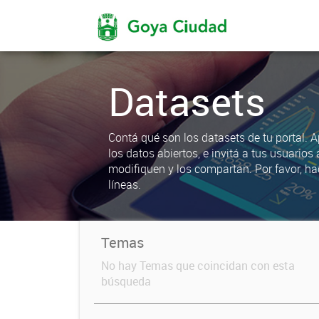
Datasets
Contá qué son los datasets de tu portal. 
los datos abiertos, e invitá a tus usuarios 
modifiquen y los compartan. Por favor, ha
líneas.
Temas
No hay Temas que coincidan con esta
búsqueda