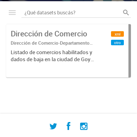
Dirección de Comercio
xml
Dirección de Comercio-Departamento
otro
Municipal de Estadisticas
Listado de comercios habilitados y
dados de baja en la ciudad de Goya
durante el periodo 2018 y parte del
año 2019 (actualizado hasta el 13-
05-2019)