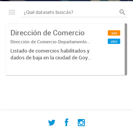
Dirección de Comercio
xml
Dirección de Comercio-Departamento
otro
Municipal de Estadisticas
Listado de comercios habilitados y
dados de baja en la ciudad de Goya
durante el periodo 2018 y parte del
año 2019 (actualizado hasta el 13-
05-2019)