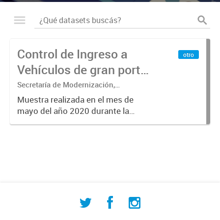
Control de Ingreso a
otro
Vehículos de gran porte
2020
Secretaría de Modernización,
Innovación, Desarrollo Tecnológico y
Muestra realizada en el mes de
Educación - Dirección de Industria -
mayo del año 2020 durante la
Departamento Municipal de
semana del 11 al 16 del mismo
Estadísticas
mes.