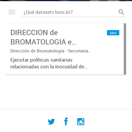
DIRECCION de
otro
BROMATOLOGIA e
HIGIENE – SECRETARIA
Dirección de Bromatología - Secretaría
de Desarrollo Humano y Promoción
de DESARROLLO
Ejecutar políticas sanitarias
Social - Departamento Municipal de
relacionadas con la inocuidad de
HUMANO y
Estadísticas
los alimentos. Promover la
PROMOCION SOCIAL
utilización de metodologías que
aseguren la disminución de
enfermedades transmitidas a través
de los...