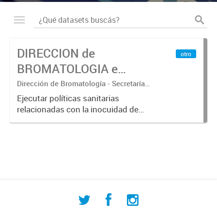
DIRECCION de
otro
BROMATOLOGIA e
HIGIENE – SECRETARIA
Dirección de Bromatología - Secretaría
de Desarrollo Humano y Promoción
de DESARROLLO
Ejecutar políticas sanitarias
Social - Departamento Municipal de
relacionadas con la inocuidad de
HUMANO y
Estadísticas
los alimentos. Promover la
PROMOCION SOCIAL
utilización de metodologías que
aseguren la disminución de
enfermedades transmitidas a través
de los...