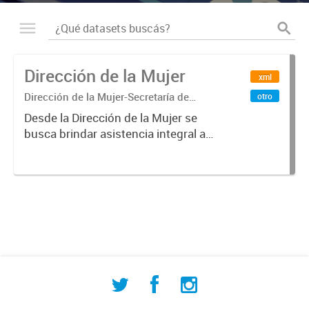
Dirección de la Mujer
xml
Dirección de la Mujer-Secretaría de
otro
Desarrollo Humano-Departamento
Desde la Dirección de la Mujer se
Municipal de Estadisticas
busca brindar asistencia integral a
mujeres, niñas, niños y
adolescentes en situación de
violencia de género, y promover la
igualdad de oportunidades y de
trato...