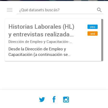
Historias Laborales (HL)
otro
y entrevistas realizadas
xml
por la Dirección de
Dirección de Empleo y Capacitación-
Departamento Municipal de
Empleo y Capacitación
Desde la Dirección de Empleo y
Estadísticas
Capacitación (a continuación se
denominará DEyC) se realizaron la
elaboración y entrega de Historias
Laborales (HL) y entrevistas
orientadas a mejorar la inserción...