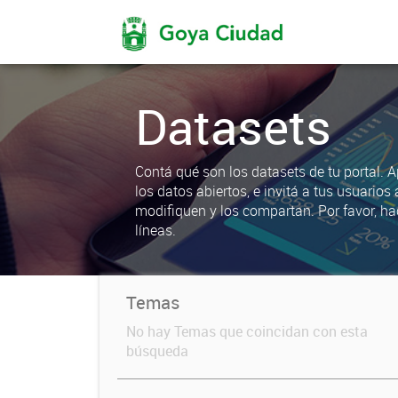
Datasets
Contá qué son los datasets de tu portal. 
los datos abiertos, e invitá a tus usuarios 
modifiquen y los compartan. Por favor, ha
líneas.
Temas
No hay Temas que coincidan con esta
búsqueda