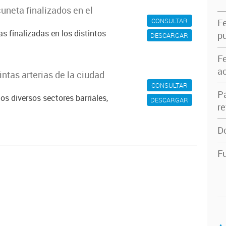
uneta finalizados en el
CONSULTAR
F
s finalizadas en los distintos
pu
DESCARGAR
F
ac
intas arterias de la ciudad
CONSULTAR
P
os diversos sectores barriales,
DESCARGAR
re
D
Fu