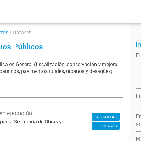
rtos
/ Dataset
I
cios Públicos
Et
blica en General (fiscalización, conservación y mejora
 caminos, pavimentos rurales, urbanos y desagües)
L
en ejecución
F
CONSULTAR
por la Secretaría de Obras y
ac
DESCARGAR
M