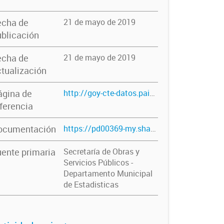
echa de
21 de mayo de 2019
blicación
echa de
21 de mayo de 2019
tualización
ágina de
http://goy-cte-datos.paisdigital.modernizacion.gob.ar/dataset/secretaria-de-obras-y-servicios-publicos
ferencia
ocumentación
https://pd00369-my.sharepoint.com/:w:/g/personal/estadistica_goya_gob_ar/ETGKbxoPhGdPp1-SkIlD75sBIPejbcH877jGzWgp3sWnlg?e=AIwMuQ
ente primaria
Secretaría de Obras y
Servicios Públicos -
Departamento Municipal
de Estadisticas