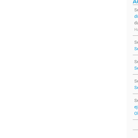
A
S
d
d
Ha
S
S
S
S
S
S
S
e
O