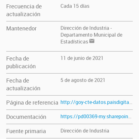
Frecuencia de
Cada 15 días
actualización
Mantenedor
Dirección de Industria -
Departamento Municipal de
Estadísticas
Fecha de
11 de junio de 2021
publicación
Fecha de
5 de agosto de 2021
actualización
Página de referencia
http://goy-cte-datos.paisdigital.modernizacion.gob.ar/dataset/zona-de-transferencia-de-carga
Documentación
https://pd00369-my.sharepoint.com/:p:/g/personal/estadistica_goya_gob_ar/EQYN555FfZNDpjFnkdrnhlIB2WSx2qhz3uv0T8PZXYLonw?e=52KeEl
Fuente primaria
Dirección de Industria