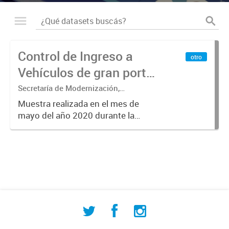
Control de Ingreso a
otro
Vehículos de gran porte
2020
Secretaría de Modernización,
Innovación, Desarrollo Tecnológico y
Muestra realizada en el mes de
Educación - Dirección de Industria -
mayo del año 2020 durante la
Departamento Municipal de
semana del 11 al 16 del mismo
Estadísticas
mes.