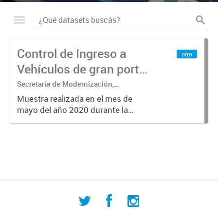
Control de Ingreso a
otro
Vehículos de gran porte
2020
Secretaría de Modernización,
Innovación, Desarrollo Tecnológico y
Muestra realizada en el mes de
Educación - Dirección de Industria -
mayo del año 2020 durante la
Departamento Municipal de
semana del 11 al 16 del mismo
Estadísticas
mes.