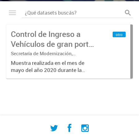
Control de Ingreso a
otro
Vehículos de gran porte
2020
Secretaría de Modernización,
Innovación, Desarrollo Tecnológico y
Muestra realizada en el mes de
Educación - Dirección de Industria -
mayo del año 2020 durante la
Departamento Municipal de
semana del 11 al 16 del mismo
Estadísticas
mes.