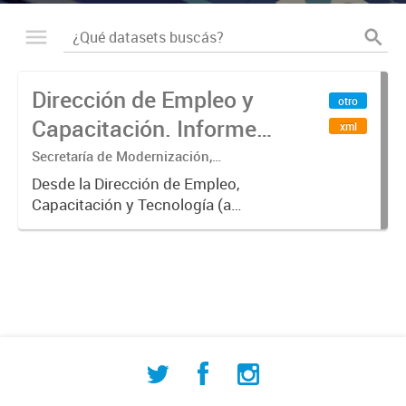
Dirección de Empleo y
otro
Capacitación. Informe
xml
final (2014-2017)
Secretaría de Modernización,
innovación, Desarrollo Tecnológico y
Desde la Dirección de Empleo,
educación
Capacitación y Tecnología (a
continuación se denominará
DECyT) perteneciente a la
Secretaría de la Producción, Empleo
y Desarrollo Sustentable
(Denominada de esta...