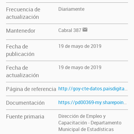
Frecuencia de
Diariamente
actualización
Mantenedor
Cabral 387
Fecha de
19 de mayo de 2019
publicación
Fecha de
19 de mayo de 2019
actualización
Página de referencia
http://goy-cte-datos.paisdigital.modernizacion.gob.ar/dataset/direccion-de-empleo-y-capacitacion-informe-final-2014-2017
Documentación
https://pd00369-my.sharepoint.com/:w:/g/personal/estadistica_goya_gob_ar/ESFTb-a503pMsNhGdU_hvbMB_GIwPyRXF9oNGKrPV3UUMg?e=wFHET4
Fuente primaria
Dirección de Empleo y
Capacitación - Departamento
Municipal de Estadísticas